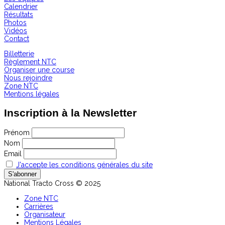
Calendrier
Résultats
Photos
Vidéos
Contact
Billetterie
Règlement NTC
Organiser une course
Nous rejoindre
Zone NTC
Mentions légales
Inscription à la Newsletter
Prénom
Nom
Email
J'accepte les conditions générales du site
National Tracto Cross © 2025
Zone NTC
Carrières
Organisateur
Mentions Légales