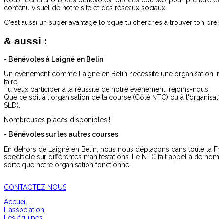
Nous recherchons des bénévoles lors des courses pour prendre des 
contenu visuel de notre site et des réseaux sociaux.
C'est aussi un super avantage lorsque tu cherches à trouver ton pr
& aussi :
- Bénévoles à Laigné en Belin
Un événement comme Laigné en Belin nécessite une organisation im
faire.
Tu veux participer à la réussite de notre événement, rejoins-nous !
Que ce soit à l'organisation de la course (Côté NTC) ou à l'organisatio
SLD).
Nombreuses places disponibles !
- Bénévoles sur les autres courses
En dehors de Laigné en Belin, nous nous déplaçons dans toute la F
spectacle sur différentes manifestations. Le NTC fait appel à de no
sorte que notre organisation fonctionne.
CONTACTEZ NOUS
Accueil
L'association
Les équipes