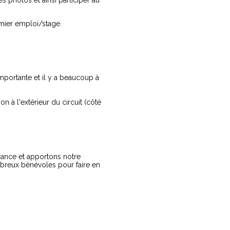
photos et ainsi participer au
emier emploi/stage.
portante et il y a beaucoup à
n à l'extérieur du circuit (côté
rance et apportons notre
mbreux bénévoles pour faire en