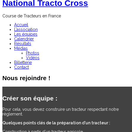
National Tracto Cross
Course de Tracteurs en France
Accueil
L’association
Les équipes
Calendrier
Résultats
Médias
Photos
Vidéos
Billetterie
Contact
Nous rejoindre !
Créer son équipe :
Pour cela, vous devez construire un tracteur respectant notre
règlement.
Quelques points clés de la préparation d'un tracteur :
Construction à partir d'un tracteur agricole