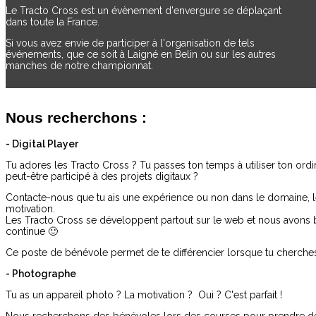
Le Tracto Cross est un évènement d'envergure se déplaçant
dans toute la France.
Si vous avez envie de participer à l'organisation de tels
événements, que ce soit à Laigné en Belin ou sur les autres
manches de notre championnat.
Nous recherchons :
- Digital Player
Tu adores les Tracto Cross ? Tu passes ton temps à utiliser ton ordi
peut-être participé à des projets digitaux ?
Contacte-nous que tu ais une expérience ou non dans le domaine, le 
motivation.
Les Tracto Cross se développent partout sur le web et nous avons 
continue 🙂
Ce poste de bénévole permet de te différencier lorsque tu cherche
- Photographe
Tu as un appareil photo ? La motivation ? Oui ? C'est parfait !