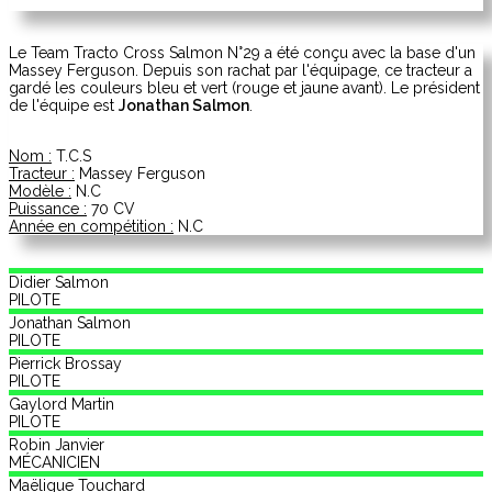
Le Team Tracto Cross Salmon N°29 a été conçu avec la base d'un
Massey Ferguson. Depuis son rachat par l'équipage, ce tracteur a
gardé les couleurs bleu et vert (rouge et jaune avant). Le président
de l'équipe est
Jonathan Salmon
.
Nom :
T.C.S
Tracteur :
Massey Ferguson
Modèle :
N.C
Puissance :
70 CV
Année en compétition :
N.C
Didier
Salmon
PILOTE
Jonathan
Salmon
PILOTE
Pierrick
Brossay
PILOTE
Gaylord
Martin
PILOTE
Robin
Janvier
MÉCANICIEN
Maëligue
Touchard