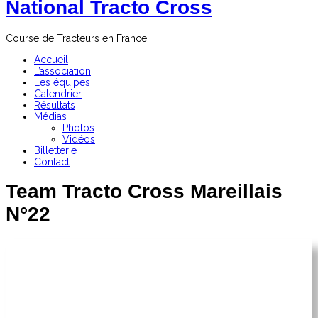
National Tracto Cross
Course de Tracteurs en France
Accueil
L’association
Les équipes
Calendrier
Résultats
Médias
Photos
Vidéos
Billetterie
Contact
Team Tracto Cross Mareillais
N°22